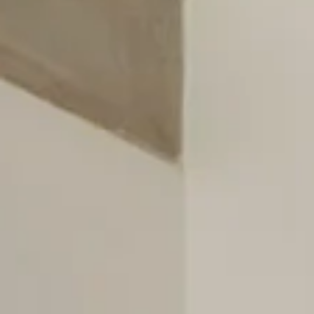
Patio Room up to
3