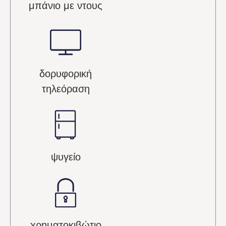
μπάνιο με ντους
Deluxe Room
δορυφορική
τηλεόραση
ψυγείο
χρηματοκιβώτιο