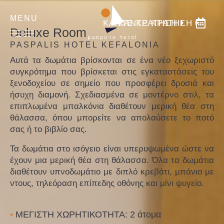
ΚΑΝΤΕ ΚΡΑΤΗΣΗ
ΚΑΝΤΕ ΚΡΑΤΗΣΗ
Deluxe Room
PASPALIS HOTEL KEFALONIA
Αυτά τα δωμάτια βρίσκονται σε ένα νέο ξεχωριστό
συγκρότημα που βρίσκεται στις εγκαταστάσεις του
ΑΡΧΙΚΗ
ξενοδοχείου σε σημείο που προσφέρει δροσιά και
ήσυχη διαμονή. Σχεδιασμένα σε μοντέρνο στιλ, τα
ΔΩΜΑΤΙΑ
επιπλωμένα μπαλκόνια διαθέτουν μερική θέα στη
ΕΣΤΙΑΤΟΡΙΟ
θάλασσα, όπου μπορείτε να απολαύσετε το ποτό
σας ή το βιβλίο σας.
ΠΑΡΟΧΕΣ
Τα δωμάτια στο ισόγειο είναι υπερυψωμένα ώστε να
ΓΚΑΛΕΡΙ
έχουν μια μερική θέα στη θάλασσα. Όλα τα δωμάτια
ΠΕΡΙΟΧΗ
διαθέτουν υπνοδωμάτιο με διπλό κρεβάτι, μπάνιο με
ντους, τηλεόραση επίπεδης οθόνης και μίνι ψυγείο.
ΕΠΙΚΟΙΝΩΝΙΑ
•
ΜΕΓΙΣΤΗ ΧΩΡΗΤΙΚΟΤΗΤΑ: 2 άτομα
Language:
EN
|
EL